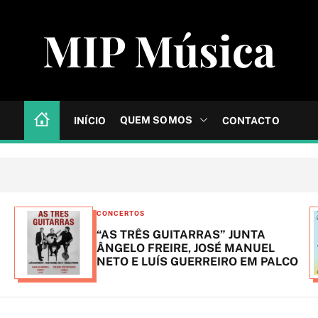
MIP Música
QUEM SOMOS
INÍCIO
CONTACTO
C
CONCERTOS
a
“AS TRÊS GUITARRAS” JUNTA
t
ÂNGELO FREIRE, JOSÉ MANUEL
NETO E LUÍS GUERREIRO EM PALCO
e
g
o
r