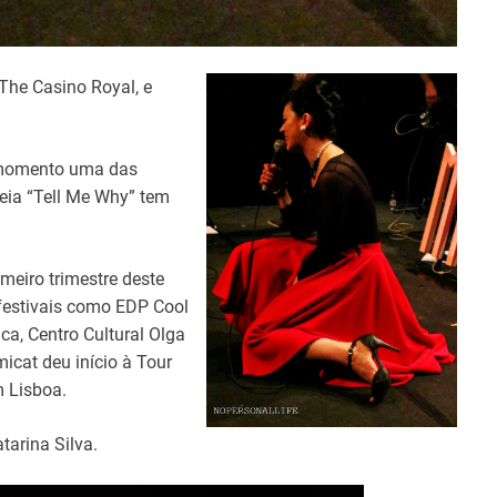
The Casino Royal, e
e momento uma das
reia “Tell Me Why” tem
imeiro trimestre deste
festivais como EDP Cool
a, Centro Cultural Olga
micat deu início à Tour
m Lisboa.
tarina Silva.