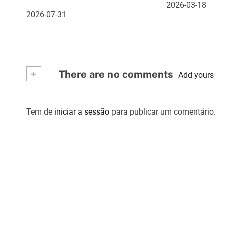
2026-03-18
Pulseira cashlee, outras
e
2026-07-31
informações
a
r
t
+
There are no comments
Add yours
i
g
Tem de
iniciar a sessão
para publicar um comentário.
o
s