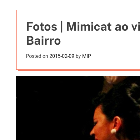
t
i
e
Fotos | Mimicat ao v
s
Bairro
Posted on
2015-02-09
by
MIP