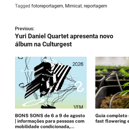
Tagged
fotoreportagem
,
Mimicat
,
reportagem
N
Previous:
Yuri Daniel Quartet apresenta novo
a
álbum na Culturgest
v
e
g
a
ç
ã
o
BONS SONS de 6 a 9 de agosto
Guia completo
| informações para pessoas com
fast flowering e
d
mobilidade condicionada,