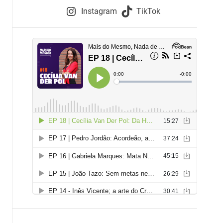
e
Instagram
TikTok
i
e
s