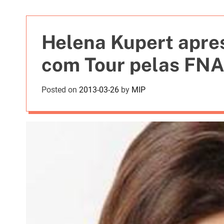
t
i
e
Helena Kupert apre
s
com Tour pelas FNA
Posted on
2013-03-26
by
MIP