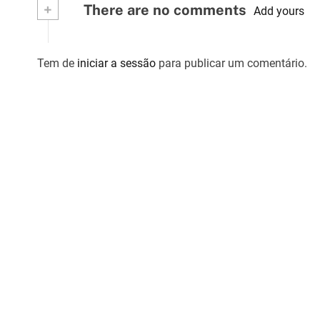
+
There are no comments
Add yours
t
i
Tem de
iniciar a sessão
para publicar um comentário.
g
o
s