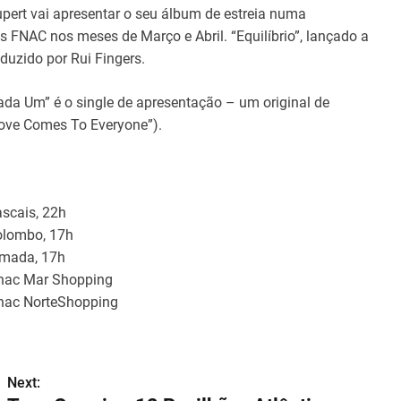
pert vai apresentar o seu álbum de estreia numa
as FNAC nos meses de Março e Abril. “Equilíbrio”, lançado a
duzido por Rui Fingers.
da Um” é o single de apresentação – um original de
Love Comes To Everyone”).
scais, 22h
olombo, 17h
lmada, 17h
Fnac Mar Shopping
Fnac NorteShopping
Next: