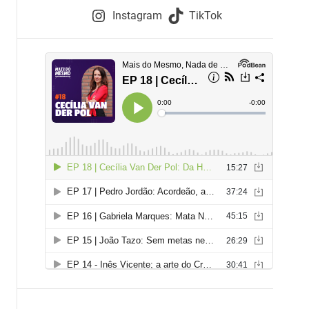
e
Instagram
TikTok
i
e
s