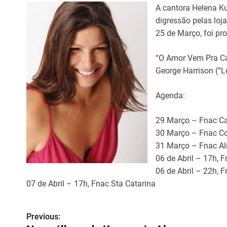
A cantora Helena Ku
digressão pelas loj
25 de Março, foi pro
“O Amor Vem Pra Ca
George Harrison (“
Agenda:
29 Março – Fnac Ca
30 Março – Fnac C
31 Março – Fnac A
06 de Abril – 17h, 
06 de Abril – 22h, 
07 de Abril – 17h, Fnac Sta Catarina
Previous:
N