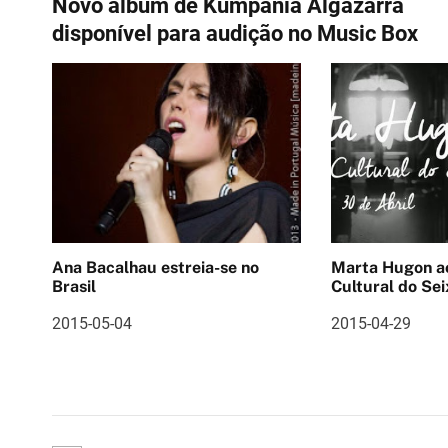
Novo álbum de Kumpania Algazarra
a
disponível para audição no Music Box
v
e
g
a
ç
ã
Ana Bacalhau estreia-se no
Marta Hugon ao vivo 
o
Brasil
Cultural do Sei
d
2015-05-04
2015-04-29
e
a
r