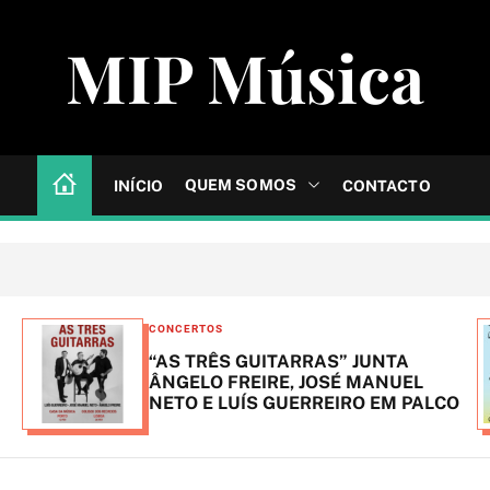
MIP Música
QUEM SOMOS
INÍCIO
CONTACTO
C
CONCERTOS
FESTIVAIS
a
NTA
BONS SONS anuncia primeiros 
t
NUEL
do cartaz
EM PALCO
e
g
o
r