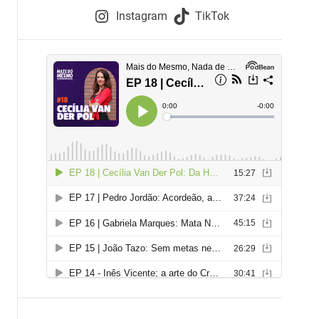
e
Instagram
TikTok
i
e
s