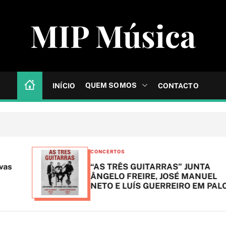
MIP Música
QUEM SOMOS
INÍCIO
CONTACTO
C
CONCERTOS
a
“AS TRÊS GUITARRAS” JUNTA
t
ÂNGELO FREIRE, JOSÉ MANUEL
NETO E LUÍS GUERREIRO EM PALCO
e
g
o
r