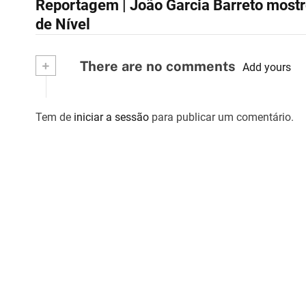
Reportagem | João Garcia Barreto mostr
a
de Nível
v
+
There are no comments
e
Add yours
g
Tem de
iniciar a sessão
para publicar um comentário.
a
ç
ã
o
d
e
a
r