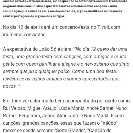
d
João Só
está de volta aos discos, ainda que não exactamente com um trabalho de
t
originais mas com um disco que trará novas e menos novas canções – uma
i
compilação que reúne os seus melhores temas, alguns inéditos e ainda novas
m
reinterpretações de alguns dos antigos.
e
No dia 12 de abril dará um concerto-festa no Tivoli, com
inúmeros conviados.
A expectativa do João Só é clara:
“No dia 12 quero dar uma
festa, uma grande festa com canções, com amigos e muita
gente com quem partilhar a alegria e o nervosismo que sinto
sempre que piso qualquer palco. Como uma boa festa,
revêem-se os velhos amigos e somos apresentados aos
novos. “
E o João vai estar muito bem acompanhado por gente como
Rui Veloso, Miguel Aráujo, Lúcia Moniz, André Sardet, Nuno
Rafael, Benjamim, Joana Almeirante e Nuno Markl. E com
canções, grandes canções, essas que fazem o “miúdo”
mexer-se desde sempre: “Sorte Grande”, “Canção de