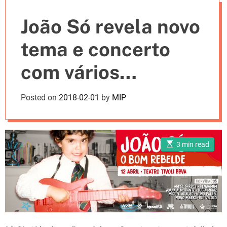
e
João Só revela novo
s
tema e concerto
com vários
convidados
Posted on
2018-02-01
by
MIP
E
3 min read
s
t
i
m
a
t
e
d
r
e
a