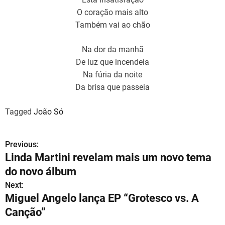
O coração mais alto
Também vai ao chão
Na dor da manhã
De luz que incendeia
Na fúria da noite
Da brisa que passeia
Tagged
João Só
Previous:
N
Linda Martini revelam mais um novo tema
a
do novo álbum
v
Next:
Miguel Angelo lança EP “Grotesco vs. A
e
Canção”
g