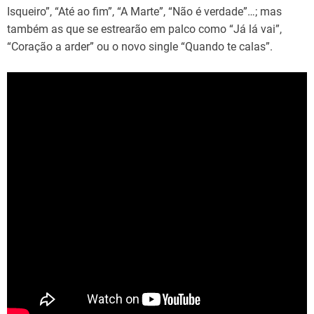
Isqueiro”, “Até ao fim”, “A Marte”, “Não é verdade”…; mas
também as que se estrearão em palco como “Já lá vai”,
“Coração a arder” ou o novo single “Quando te calas”.