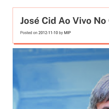
t
i
e
José Cid Ao Vivo N
s
Posted on
2012-11-10
by
MIP