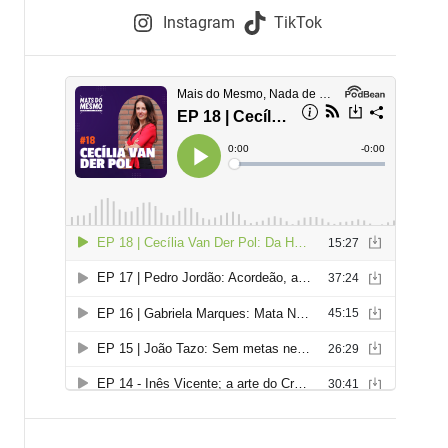
e
Instagram
TikTok
i
e
s