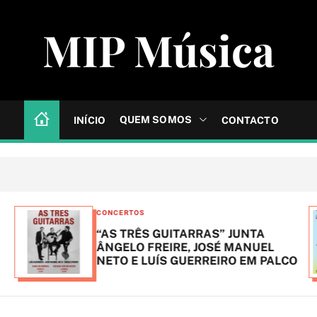
MIP Música
QUEM SOMOS
INÍCIO
CONTACTO
C
CONCERTOS
a
“AS TRÊS GUITARRAS” JUNTA
t
ÂNGELO FREIRE, JOSÉ MANUEL
NETO E LUÍS GUERREIRO EM PALCO
e
g
o
r