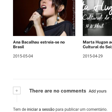
g
a
ç
ã
Ana Bacalhau estreia-se no
Marta Hugon ao vivo 
o
Brasil
Cultural do Sei
d
2015-05-04
2015-04-29
e
a
r
+
There are no comments
Add yours
t
i
Tem de
iniciar a sessão
para publicar um comentário.