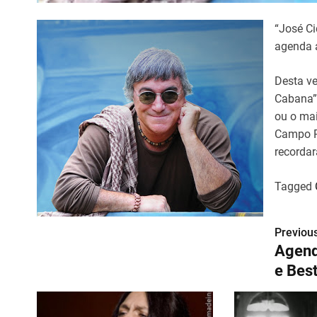
“José C
agenda 
Desta ve
Cabana”
ou o mai
Campo P
recordar
Tagged
Previous
N
Agend
a
e Bes
v
e