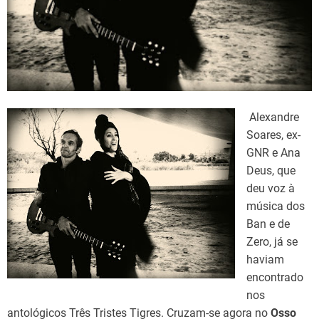
d
t
i
m
e
Alexandre
Soares, ex-
GNR e Ana
Deus, que
deu voz à
música dos
Ban e de
Zero, já se
haviam
encontrado
nos
antológicos Três Tristes Tigres. Cruzam-se agora no
Osso