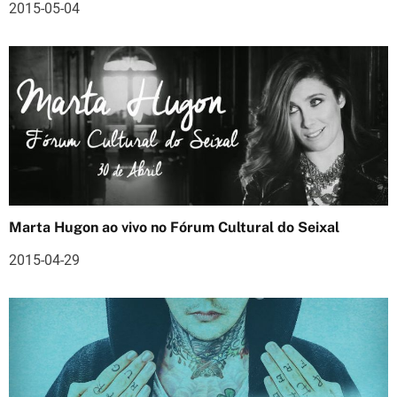
d
2015-05-04
e
a
r
t
i
g
Marta Hugon ao vivo no Fórum Cultural do Seixal
o
2015-04-29
s