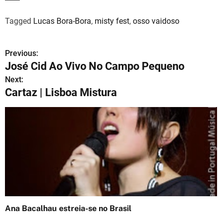
Tagged
Lucas Bora-Bora
,
misty fest
,
osso vaidoso
Previous:
N
José Cid Ao Vivo No Campo Pequeno
a
Next:
Cartaz | Lisboa Mistura
v
e
g
a
ç
ã
o
Ana Bacalhau estreia-se no Brasil