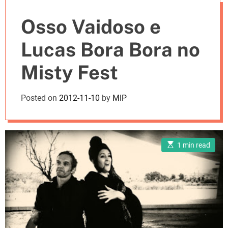
e
Osso Vaidoso e
s
Lucas Bora Bora no
Misty Fest
Posted on
2012-11-10
by
MIP
E
1 min read
s
t
i
m
a
t
e
d
r
e
a