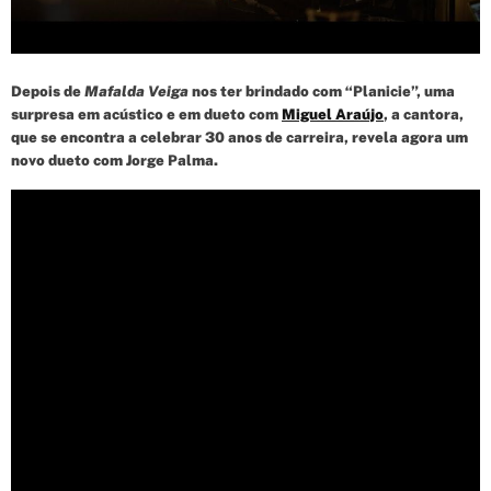
d
t
i
m
e
Depois de
Mafalda Veiga
nos ter brindado com “Planicie”, uma
surpresa em acústico e em dueto com
Miguel Araújo
, a cantora,
que se encontra a celebrar 30 anos de carreira, revela agora um
novo dueto com Jorge Palma.