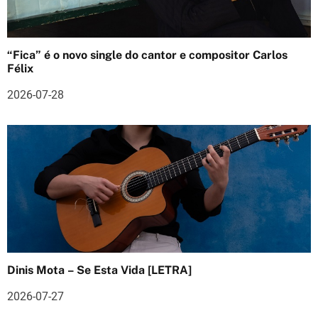
o
s
“Fica” é o novo single do cantor e compositor Carlos
Félix
2026-07-28
Dinis Mota – Se Esta Vida [LETRA]
2026-07-27