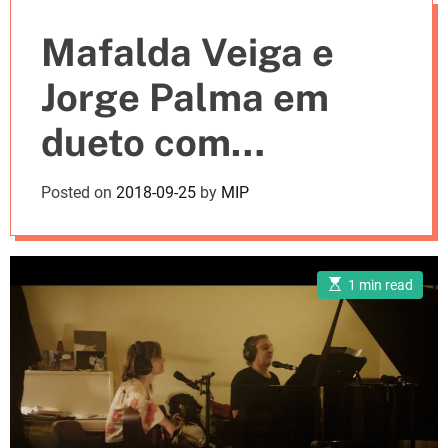
e
Mafalda Veiga e
s
Jorge Palma em
dueto com
“Imortais” [vídeo]
Posted on
2018-09-25
by
MIP
E
1 min read
s
t
i
m
a
t
e
d
r
e
a