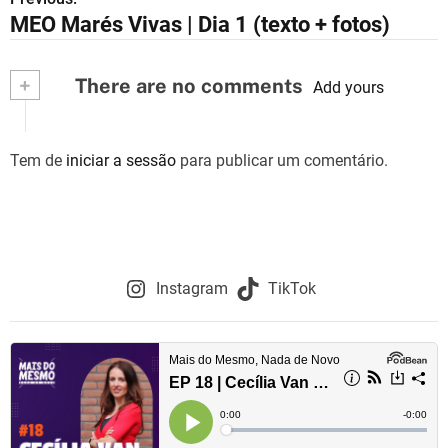
N
MEO Marés Vivas | Dia 1 (texto + fotos)
a
v
+
There are no comments
Add yours
e
g
Tem de
iniciar a sessão
para publicar um comentário.
a
ç
ã
Instagram
TikTok
o
d
e
a