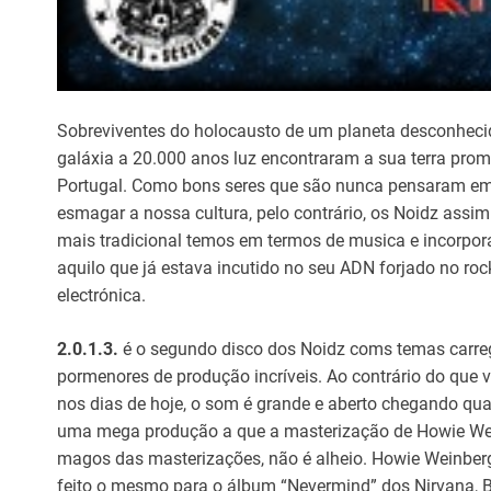
Sobreviventes do holocausto de um planeta desconheci
galáxia a 20.000 anos luz encontraram a sua terra pro
Portugal. Como bons seres que são nunca pensaram e
esmagar a nossa cultura, pelo contrário, os Noidz assim
mais tradicional temos em termos de musica e incorpo
aquilo que já estava incutido no seu ADN forjado no ro
electrónica.
2.0.1.3.
é o segundo disco dos Noidz coms temas carr
pormenores de produção incríveis. Ao contrário do que v
nos dias de hoje, o som é grande e aberto chegando qua
uma mega produção a que a masterização de Howie We
magos das masterizações, não é alheio. Howie Weinberg
feito o mesmo para o álbum “Nevermind” dos Nirvana, B