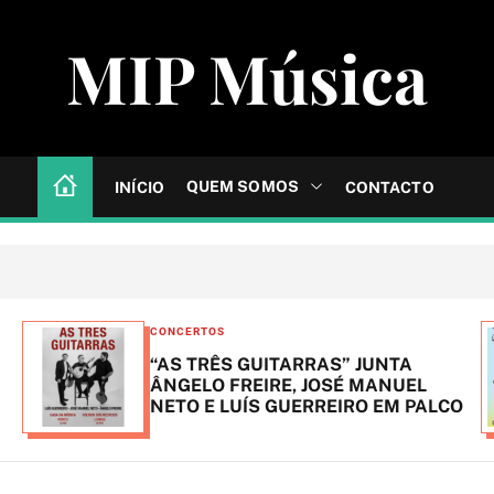
MIP Música
QUEM SOMOS
INÍCIO
CONTACTO
C
CONCERTOS
a
“AS TRÊS GUITARRAS” JUNTA
t
ÂNGELO FREIRE, JOSÉ MANUEL
NETO E LUÍS GUERREIRO EM PALCO
e
g
o
r