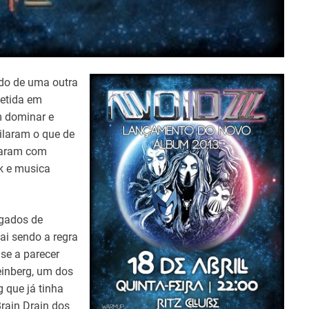
do de uma outra
metida em
m dominar e
ilaram o que de
raram com
ck e musica
egados de
ai sendo a regra
se a parecer
inberg, um dos
 que já tinha
rain Drain dos