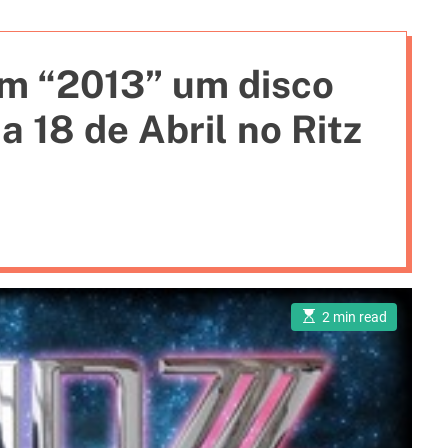
i
e
m “2013” um disco
s
a 18 de Abril no Ritz
E
2 min read
s
t
i
m
a
t
e
d
r