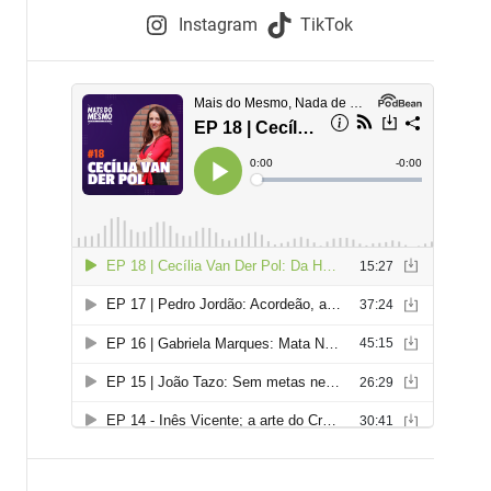
e
Instagram
TikTok
i
e
s