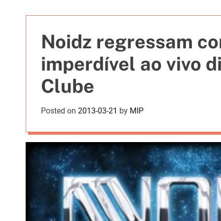
t
i
e
Noidz regressam co
s
imperdível ao vivo di
Clube
Posted on
2013-03-21
by
MIP