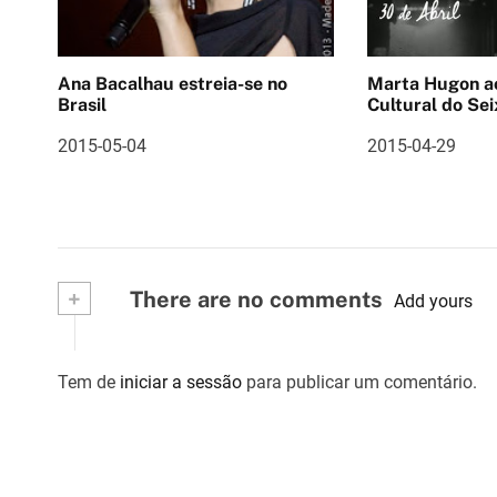
ã
o
Ana Bacalhau estreia-se no
Marta Hugon ao vivo 
Brasil
Cultural do Sei
d
2015-05-04
2015-04-29
e
a
r
t
+
There are no comments
Add yours
i
g
Tem de
iniciar a sessão
para publicar um comentário.
o
s