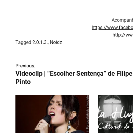
Acompanh
https://www.faceb
http://ww
Tagged
2.0.1.3.
,
Noidz
N
Previous:
Videoclip | “Escolher Sentença” de Filipe
a
Pinto
v
e
g
a
ç