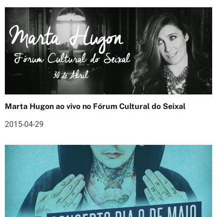
r
t
i
g
o
s
Marta Hugon ao vivo no Fórum Cultural do Seixal
2015-04-29