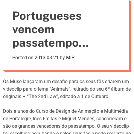
e
Portugueses
s
vencem
passatempo
lançado pelos
Posted on
2013-03-21
by
MIP
Muse para
videoclip do tema
Os Muse lançaram um desafio para os seus fãs criarem um
videoclip para o tema “Animals”, retirado do seu 6º álbum de
“Animals”
originais – “The 2nd Law”, editado a 1 de Outubro.
Dois alunos do Curso de Design de Animação e Multimédia
de Portalegre, Inês Freitas e Miguel Mendes, concorreram e
são os grandes vencedores do passatempo. O seu videoclip
foi escolhido pela banda e pelos seus fãs e pode ser visto no