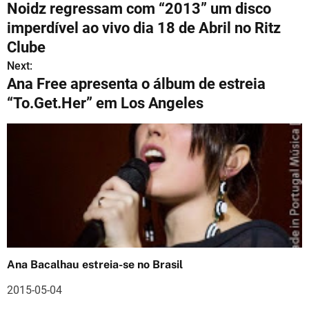
Noidz regressam com “2013” um disco
a
imperdível ao vivo dia 18 de Abril no Ritz
v
Clube
Next:
e
Ana Free apresenta o álbum de estreia
g
“To.Get.Her” em Los Angeles
a
ç
ã
o
d
e
Ana Bacalhau estreia-se no Brasil
a
2015-05-04