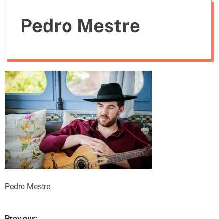
e
Pedro Mestre
s
Pedro Mestre
Previous: