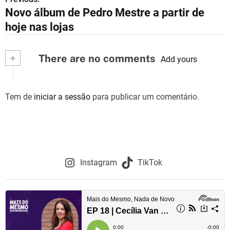
N
Novo álbum de Pedro Mestre a partir de
a
hoje nas lojas
v
+
There are no comments
e
Add yours
g
Tem de
iniciar a sessão
para publicar um comentário.
a
ç
ã
o
Instagram
TikTok
d
e
a