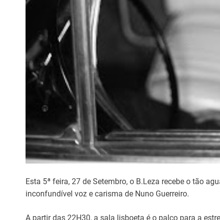
Esta 5ª feira, 27 de Setembro, o B.Leza recebe o tão a
inconfundível voz e carisma de Nuno Guerreiro.
A partir das 22H30, a sala lisboeta é o palco para a est