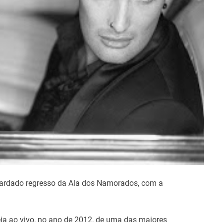
t
i
m
e
guardado regresso da Ala dos Namorados, com a
reia ao vivo, no ano de 2012, de uma das maiores