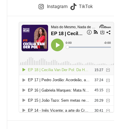
e
Instagram
TikTok
i
e
s