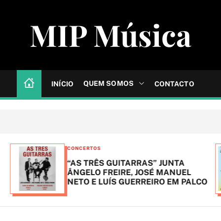
MIP Música
QUEM SOMOS
INÍCIO
CONTACTO
C
CONCERTOS
a
“AS TRÊS GUITARRAS” JUNTA
t
ÂNGELO FREIRE, JOSÉ MANUEL
NETO E LUÍS GUERREIRO EM PALCO
e
g
o
r