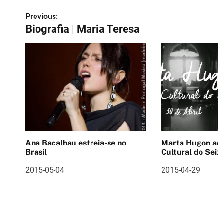
Previous:
N
Biografia | Maria Teresa
a
v
e
g
a
ç
Ana Bacalhau estreia-se no
Marta Hugon ao vivo 
ã
Brasil
Cultural do Sei
o
2015-05-04
2015-04-29
d
e