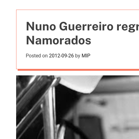
t
i
e
Nuno Guerreiro reg
s
Namorados
Posted on
2012-09-26
by
MIP