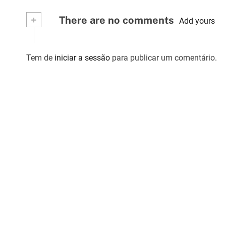
a
+
There are no comments
Add yours
r
t
Tem de
iniciar a sessão
para publicar um comentário.
i
g
o
s