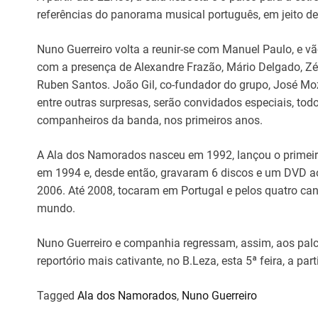
referências do panorama musical português, em jeito d
Nuno Guerreiro volta a reunir-se com Manuel Paulo, e vã
com a presença de Alexandre Frazão, Mário Delgado, Z
Ruben Santos. João Gil, co-fundador do grupo, José Mo
entre outras surpresas, serão convidados especiais, todo
companheiros da banda, nos primeiros anos.
A Ala dos Namorados nasceu em 1992, lançou o primeir
em 1994 e, desde então, gravaram 6 discos e um DVD ao
2006. Até 2008, tocaram em Portugal e pelos quatro ca
mundo.
Nuno Guerreiro e companhia regressam, assim, aos palco
reportório mais cativante, no B.Leza, esta 5ª feira, a par
Tagged
Ala dos Namorados
,
Nuno Guerreiro