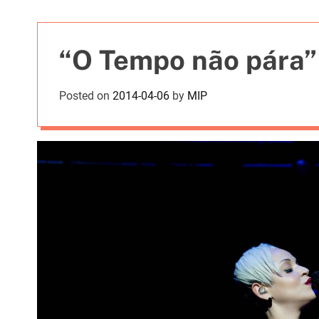
t
i
e
“O Tempo não pára” 
s
Posted on
2014-04-06
by
MIP