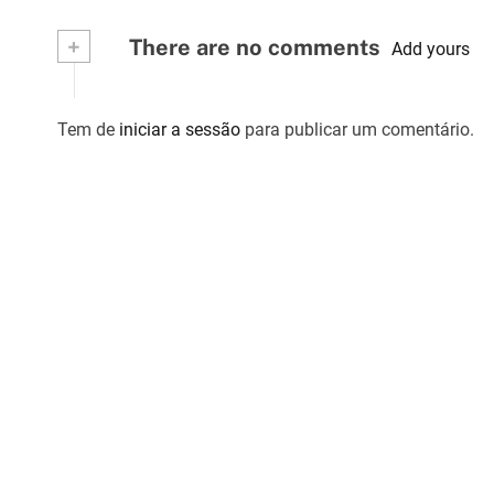
r
+
There are no comments
Add yours
t
i
Tem de
iniciar a sessão
para publicar um comentário.
g
o
s