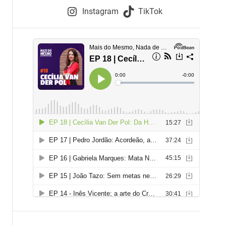
e
Instagram
TikTok
i
e
s