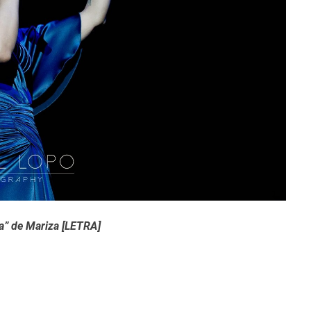
e
a” de Mariza [LETRA]