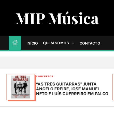
MIP Música
QUEM SOMOS
INÍCIO
CONTACTO
C
CONCERTOS
a
“AS TRÊS GUITARRAS” JUNTA
t
ÂNGELO FREIRE, JOSÉ MANUEL
NETO E LUÍS GUERREIRO EM PALCO
e
g
o
r