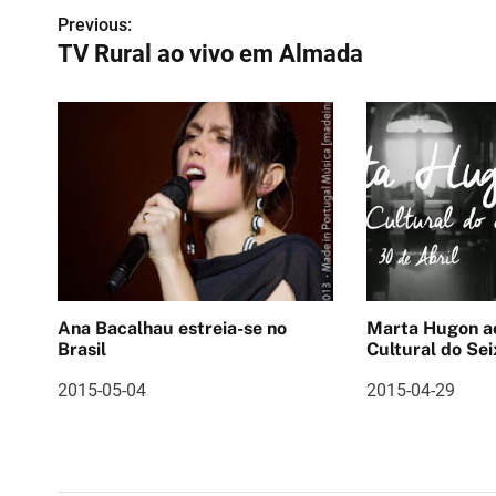
N
Previous:
TV Rural ao vivo em Almada
a
v
e
g
a
ç
ã
Ana Bacalhau estreia-se no
Marta Hugon ao vivo 
o
Brasil
Cultural do Sei
d
2015-05-04
2015-04-29
e
a