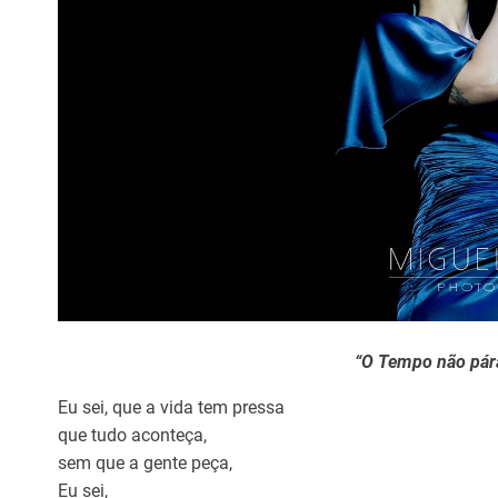
“O Tempo não pár
Eu sei, que a vida tem pressa
que tudo aconteça,
sem que a gente peça,
Eu sei,