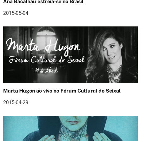
Ana Bacalhau estreia-se no Brasil
d
2015-05-04
e
a
r
t
i
g
o
Marta Hugon ao vivo no Fórum Cultural do Seixal
s
2015-04-29