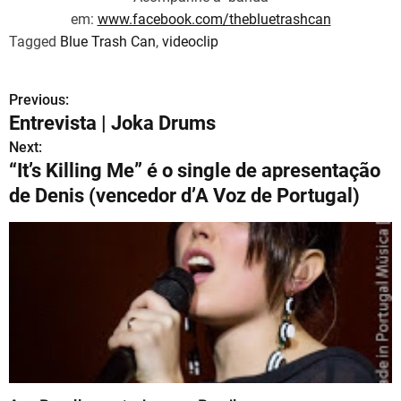
em:
www.facebook.com/thebluetrashcan
Tagged
Blue Trash Can
,
videoclip
Previous:
N
Entrevista | Joka Drums
a
Next:
“It’s Killing Me” é o single de apresentação
v
de Denis (vencedor d’A Voz de Portugal)
e
g
a
ç
ã
o