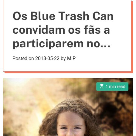
e
Os Blue Trash Can
s
convidam os fãs a
participarem no
próximo videoclip
Posted on
2013-05-22
by
MIP
E
1 min read
s
t
i
m
a
t
e
d
r
e
a