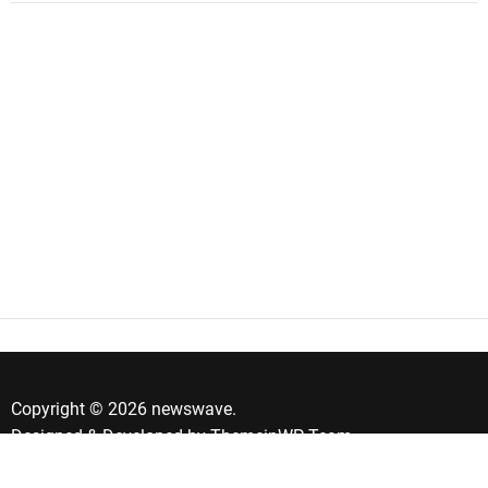
Copyright © 2026 newswave.
Designed & Developed by
ThemeinWP Team
Banner de Consentimento de Cookies by Real Cookie Banner