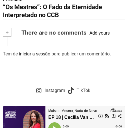
N
“Os Mestres”: O Fado da Eternidade
a
Interpretado no CCB
v
+
There are no comments
e
Add yours
g
Tem de
iniciar a sessão
para publicar um comentário.
a
ç
ã
o
Instagram
TikTok
d
e
a