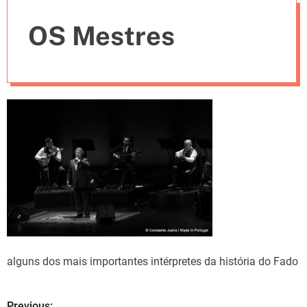
e
OS Mestres
s
alguns dos mais importantes intérpretes da história do Fado
Previous: