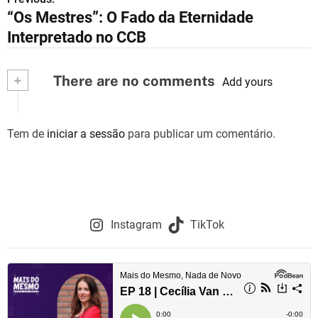
N
“Os Mestres”: O Fado da Eternidade
a
Interpretado no CCB
v
+
There are no comments
e
Add yours
g
Tem de
iniciar a sessão
para publicar um comentário.
a
ç
ã
o
Instagram
TikTok
d
e
a