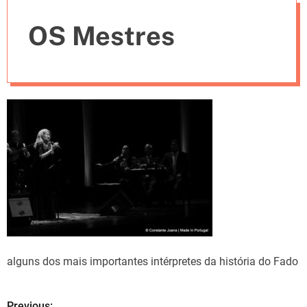
e
OS Mestres
s
alguns dos mais importantes intérpretes da história do Fado
Previous: