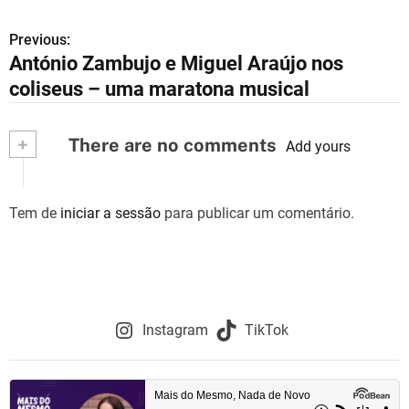
Previous:
N
António Zambujo e Miguel Araújo nos
a
coliseus – uma maratona musical
v
+
There are no comments
e
Add yours
g
Tem de
iniciar a sessão
para publicar um comentário.
a
ç
ã
o
Instagram
TikTok
d
e