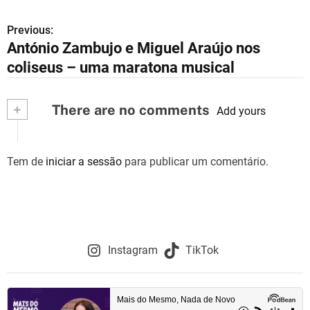
Previous:
N
António Zambujo e Miguel Araújo nos
a
coliseus – uma maratona musical
v
+
There are no comments
e
Add yours
g
Tem de
iniciar a sessão
para publicar um comentário.
a
ç
ã
o
Instagram
TikTok
d
e