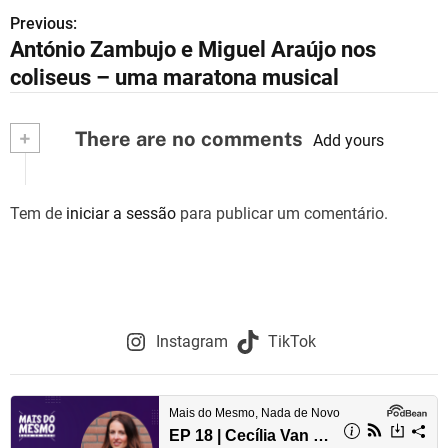
Previous:
N
António Zambujo e Miguel Araújo nos
a
coliseus – uma maratona musical
v
+
There are no comments
e
Add yours
g
Tem de
iniciar a sessão
para publicar um comentário.
a
ç
ã
o
Instagram
TikTok
d
e
a