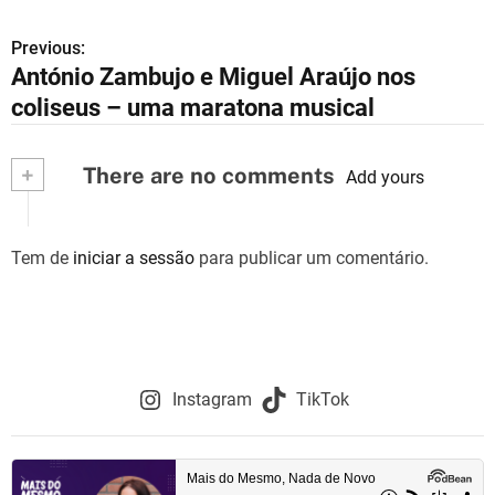
Previous:
N
António Zambujo e Miguel Araújo nos
a
coliseus – uma maratona musical
v
+
There are no comments
e
Add yours
g
Tem de
iniciar a sessão
para publicar um comentário.
a
ç
ã
o
Instagram
TikTok
d
e