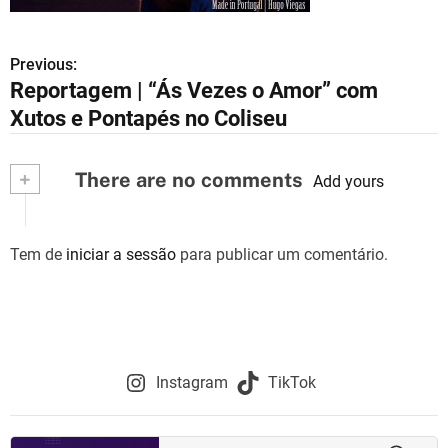
Previous:
N
Reportagem | “Ás Vezes o Amor” com
a
Xutos e Pontapés no Coliseu
v
+
There are no comments
e
Add yours
g
Tem de
iniciar a sessão
para publicar um comentário.
a
ç
ã
o
Instagram
TikTok
d