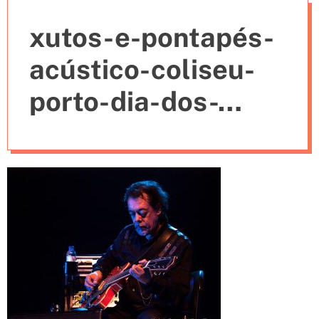
e
xutos-e-pontapés-
s
acústico-coliseu-
porto-dia-dos-
namorados-2