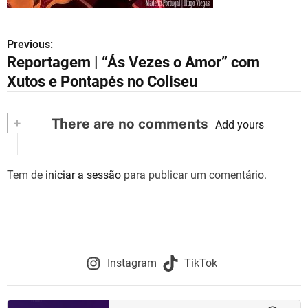
Previous:
N
Reportagem | “Ás Vezes o Amor” com
a
Xutos e Pontapés no Coliseu
v
+
There are no comments
e
Add yours
g
Tem de
iniciar a sessão
para publicar um comentário.
a
ç
ã
o
Instagram
TikTok
d