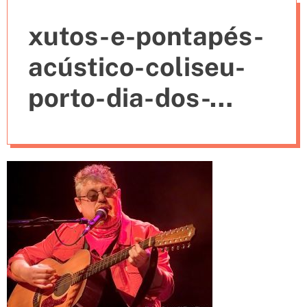
e
xutos-e-pontapés-
s
acústico-coliseu-
porto-dia-dos-
namorados-7