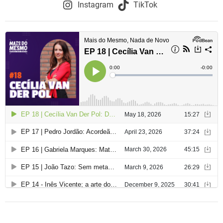
o
Instagram
TikTok
d
e
a
r
t
i
g
o
s