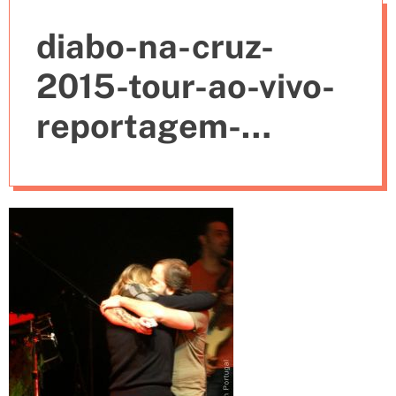
e
diabo-na-cruz-
s
2015-tour-ao-vivo-
reportagem-
pedido-de-
casamento-em-
palco-4