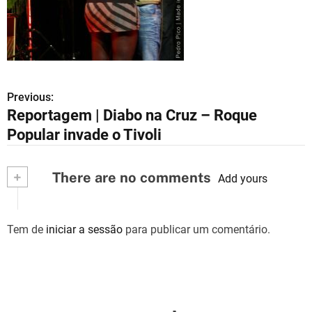
Previous:
N
Reportagem | Diabo na Cruz – Roque
a
Popular invade o Tivoli
v
+
There are no comments
e
Add yours
g
Tem de
iniciar a sessão
para publicar um comentário.
a
ç
ã