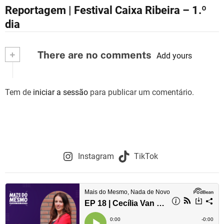
N
Reportagem | Festival Caixa Ribeira – 1.º
a
dia
v
+
There are no comments
e
Add yours
g
Tem de
iniciar a sessão
para publicar um comentário.
a
ç
ã
o
Instagram
TikTok
d
e
a