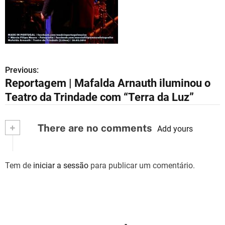
Previous:
N
Reportagem | Mafalda Arnauth iluminou o
a
Teatro da Trindade com “Terra da Luz”
v
+
There are no comments
e
Add yours
g
Tem de
iniciar a sessão
para publicar um comentário.
a
ç
ã