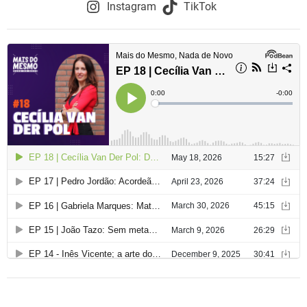
o
Instagram
TikTok
d
e
a
r
t
i
g
o
s