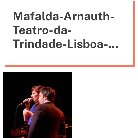
e
Mafalda-Arnauth-
s
Teatro-da-
Trindade-Lisboa-
Terra-da-Luz-4