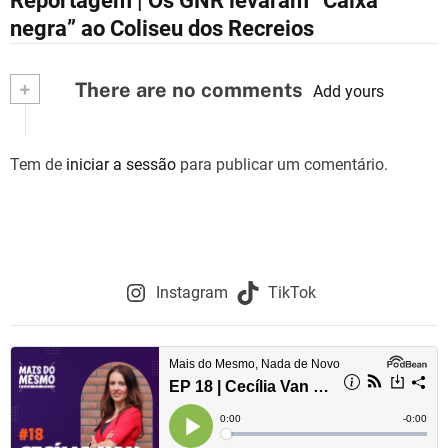
Reportagem | Os GNR levaram “Caixa
a
negra” ao Coliseu dos Recreios
v
+
There are no comments
e
Add yours
g
Tem de
iniciar a sessão
para publicar um comentário.
a
ç
ã
o
Instagram
TikTok
d
e
a
r