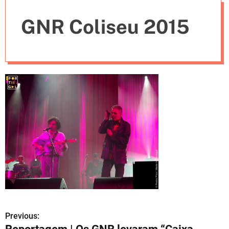
e
GNR Coliseu 2015
s
Previous:
N