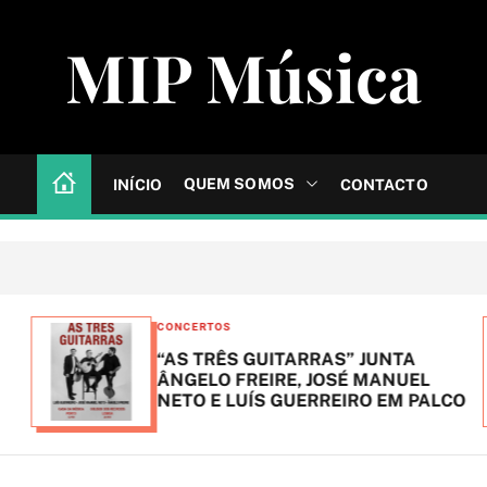
MIP Música
QUEM SOMOS
INÍCIO
CONTACTO
C
CONCERTOS
a
“AS TRÊS GUITARRAS” JUNTA
t
ÂNGELO FREIRE, JOSÉ MANUEL
NETO E LUÍS GUERREIRO EM PALCO
e
g
o
r