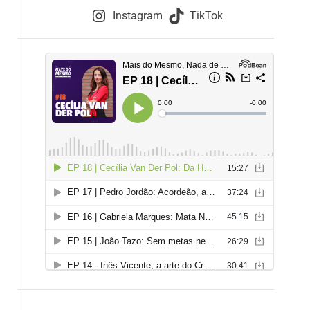
e
Instagram
TikTok
i
e
s