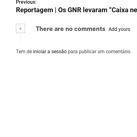
Previous:
N
Reportagem | Os GNR levaram “Caixa neg
a
v
+
There are no comments
Add yours
e
g
Tem de
iniciar a sessão
para publicar um comentário.
a
ç
ã
o
d
e
a