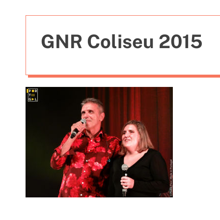
t
i
e
GNR Coliseu 2015
s