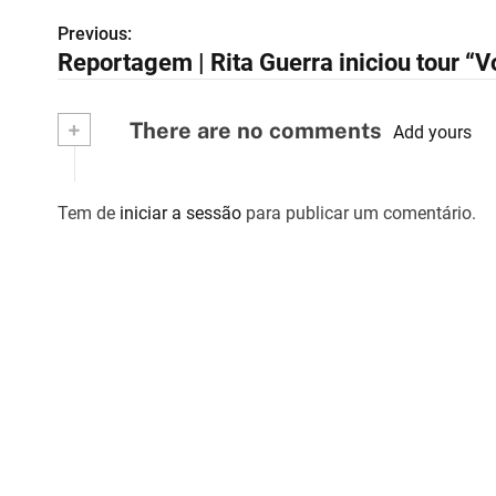
Previous:
N
Reportagem | Rita Guerra iniciou tour “V
a
v
+
There are no comments
Add yours
e
g
Tem de
iniciar a sessão
para publicar um comentário.
a
ç
ã
o
d
e