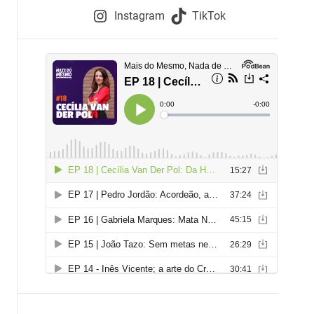
e
Instagram
TikTok
i
e
s