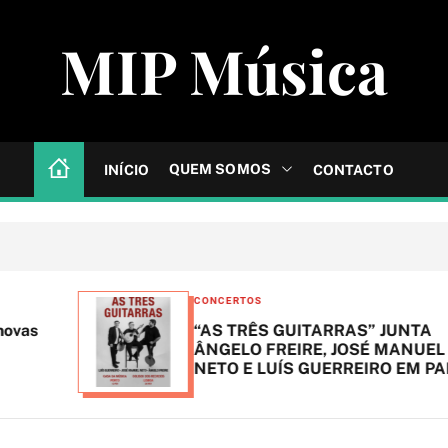
MIP Música
QUEM SOMOS
INÍCIO
CONTACTO
C
CONCERTOS
a
“AS TRÊS GUITARRAS” JUNTA
t
ÂNGELO FREIRE, JOSÉ MANUEL
NETO E LUÍS GUERREIRO EM PALCO
e
g
o
r