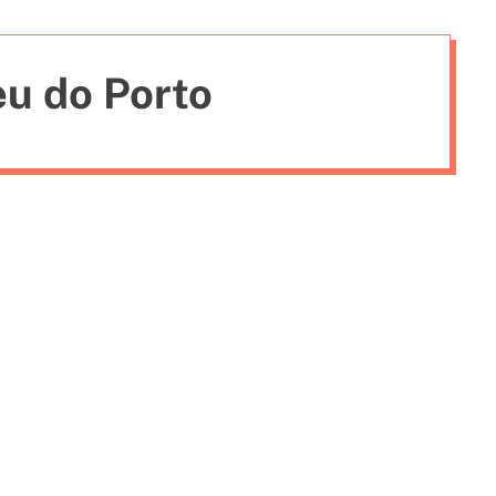
i
e
eu do Porto
s