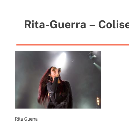
t
i
e
Rita-Guerra – Colis
s
Rita Guerra