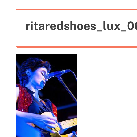
t
i
e
ritaredshoes_lux_
s