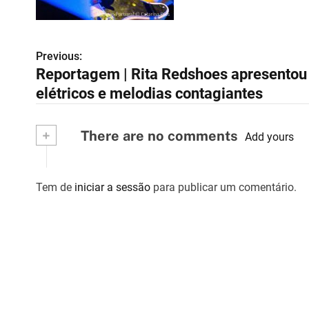
Previous:
N
Reportagem | Rita Redshoes apresentou 
a
elétricos e melodias contagiantes
v
+
There are no comments
e
Add yours
g
Tem de
iniciar a sessão
para publicar um comentário.
a
ç
ã
o
d