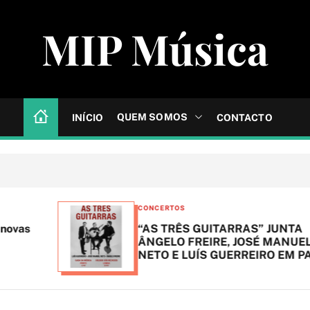
MIP Música
QUEM SOMOS
INÍCIO
CONTACTO
C
CONCERTOS
a
“AS TRÊS GUITARRAS” JUNTA
t
ÂNGELO FREIRE, JOSÉ MANUEL
NETO E LUÍS GUERREIRO EM PALCO
e
g
o
r