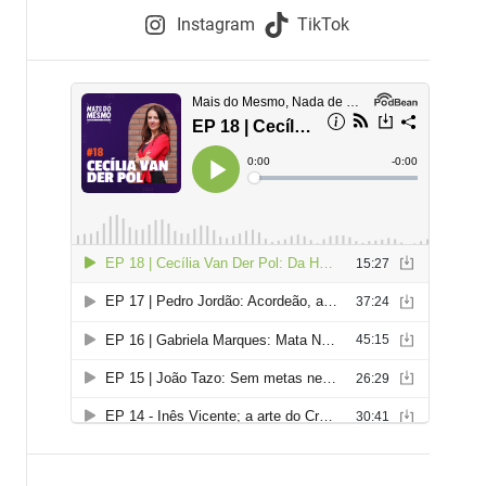
e
Instagram
TikTok
i
e
s