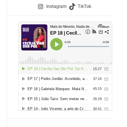
e
Instagram
TikTok
i
e
s