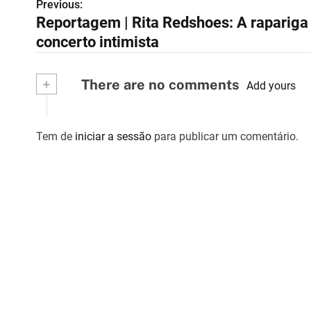
Previous:
N
Reportagem | Rita Redshoes: A rapariga
a
concerto intimista
v
+
There are no comments
e
Add yours
g
Tem de
iniciar a sessão
para publicar um comentário.
a
ç
ã
o
d
e
a