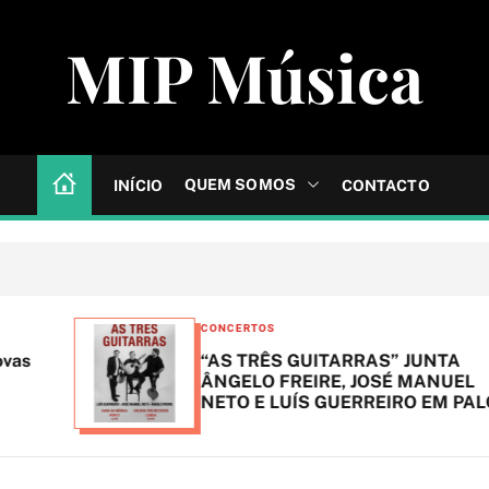
MIP Música
QUEM SOMOS
INÍCIO
CONTACTO
C
CONCERTOS
a
“AS TRÊS GUITARRAS” JUNTA
t
ÂNGELO FREIRE, JOSÉ MANUEL
NETO E LUÍS GUERREIRO EM PALCO
e
g
o
r