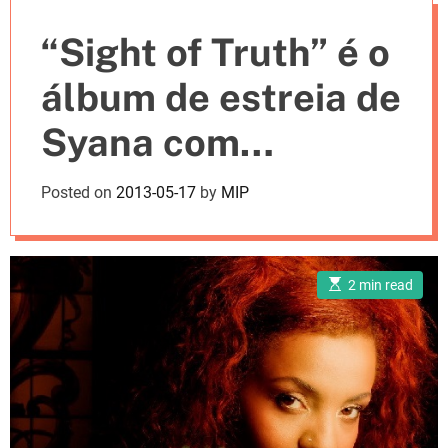
e
“Sight of Truth” é o
s
álbum de estreia de
Syana com
apresentação ao
Posted on
2013-05-17
by
MIP
vivo no no Clube
Ferroviário e no
E
2 min read
s
Hard Club
t
i
m
a
t
e
d
r
e
a