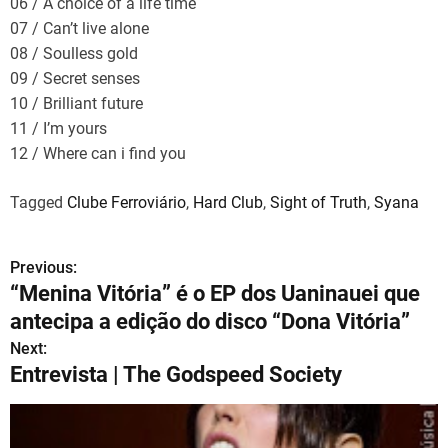
06 / A choice of a life time
07 / Can’t live alone
08 / Soulless gold
09 / Secret senses
10 / Brilliant future
11 / I’m yours
12 / Where can i find you
Tagged
Clube Ferroviário
,
Hard Club
,
Sight of Truth
,
Syana
Previous:
N
“Menina Vitória” é o EP dos Uaninauei que
a
antecipa a edição do disco “Dona Vitória”
v
Next:
Entrevista | The Godspeed Society
e
g