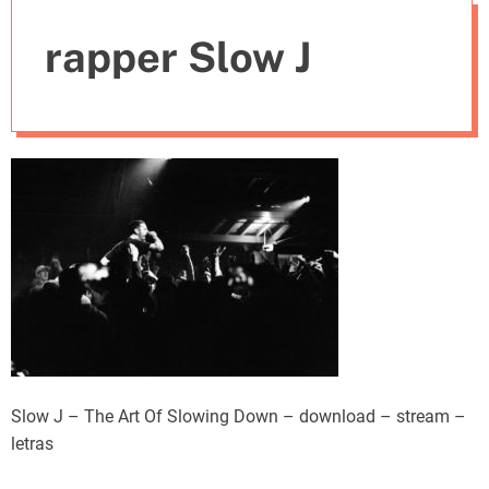
e
rapper Slow J
s
Slow J – The Art Of Slowing Down – download – stream –
letras