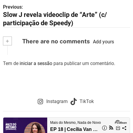
Previous:
N
Slow J revela videoclip de “Arte” (c/
a
participação de Speedy)
v
+
There are no comments
e
Add yours
g
Tem de
iniciar a sessão
para publicar um comentário.
a
ç
ã
o
Instagram
TikTok
d
e
a