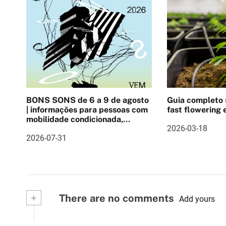
e
g
a
ç
ã
BONS SONS de 6 a 9 de agosto
Guia completo
o
| informações para pessoas com
fast flowering e
mobilidade condicionada,
d
2026-03-18
Pulseira cashlee, outras
2026-07-31
informações
e
a
r
+
There are no comments
Add yours
t
i