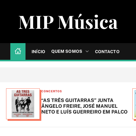
MIP Música
QUEM SOMOS
INÍCIO
CONTACTO
C
CONCERTOS
a
“AS TRÊS GUITARRAS” JUNTA
t
ÂNGELO FREIRE, JOSÉ MANUEL
NETO E LUÍS GUERREIRO EM PALCO
e
g
o
r