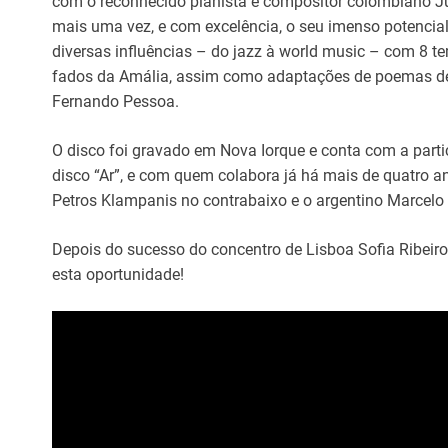
com o reconhecido pianista e compositor colombiano Ju
mais uma vez, e com excelência, o seu imenso potenci
diversas influências – do jazz à world music – com 8 t
fados da Amália, assim como adaptações de poemas de 
Fernando Pessoa.
O disco foi gravado em Nova Iorque e conta com a par
disco “Ar”, e com quem colabora já há mais de quatro a
Petros Klampanis no contrabaixo e o argentino Marcelo
Depois do sucesso do concentro de Lisboa Sofia Ribeiro
esta oportunidade!