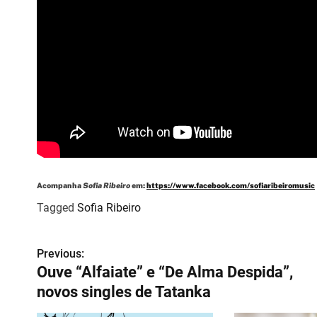
Acompanha
Sofia Ribeiro
em:
https://www.facebook.com/sofiaribeiromusic
Tagged
Sofia Ribeiro
Previous:
N
Ouve “Alfaiate” e “De Alma Despida”,
a
novos singles de Tatanka
v