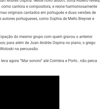
an Andrés Ospina. Neste novo álbum, Sofia Ribeiro revela,
al como cantora e compositora, e reúne harmoniosamente
emas originais cantados em português e duas versões de
autores portugueses, como Sophia de Mello Breyner e
ticipação do mesmo grupo com quem gravou o anterior
nos; para além de Juan Andrés Ospina no piano, o grego
 Woloski na percussão.
 leva agora “Mar sonoro” até Coimbra e Porto , não perca