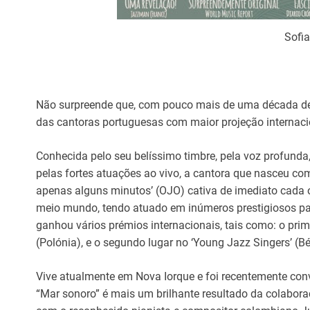
Sofia
Não surpreende que, com pouco mais de uma década de c
das cantoras portuguesas com maior projeção internaci
Conhecida pelo seu belíssimo timbre, pela voz profunda
pelas fortes atuações ao vivo, a cantora que nasceu c
apenas alguns minutos’ (OJO) cativa de imediato cada o
meio mundo, tendo atuado em inúmeros prestigiosos pa
ganhou vários prémios internacionais, tais como: o prime
(Polónia), e o segundo lugar no ‘Young Jazz Singers’ (Bé
Vive atualmente em Nova Iorque e foi recentemente conv
“Mar sonoro” é mais um brilhante resultado da colabor