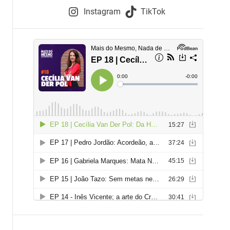
e
Instagram
TikTok
i
e
s