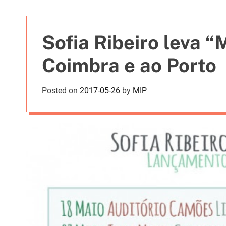
t
i
e
Sofia Ribeiro leva 
s
Coimbra e ao Porto
Posted on
2017-05-26
by
MIP