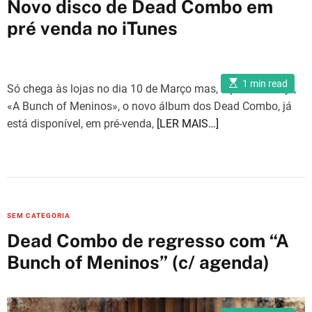
Novo disco de Dead Combo em
t
pré venda no iTunes
e
g
o
E
r
1 min read
Só chega às lojas no dia 10 de Março mas, a partir de hoje,
s
i
t
«A Bunch of Meninos», o novo álbum dos Dead Combo, já
i
e
m
está disponível, em pré-venda,
[LER MAIS…]
a
s
t
e
d
r
e
a
d
t
C
SEM CATEGORIA
i
m
a
Dead Combo de regresso com “A
e
t
Bunch of Meninos” (c/ agenda)
e
g
o