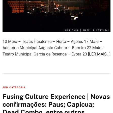
a
d
t
i
m
e
10 Maio – Teatro Faialense – Horta – Açores 17 Maio –
Auditório Municipal Augusto Cabrita – Barreiro 22 Maio –
Teatro Municipal Garcia de Resende – Évora 23
[LER MAIS…]
C
SEM CATEGORIA
a
Fusing Culture Experience | Novas
t
confirmações: Paus; Capicua;
e
Dead Combo, entre outros
g