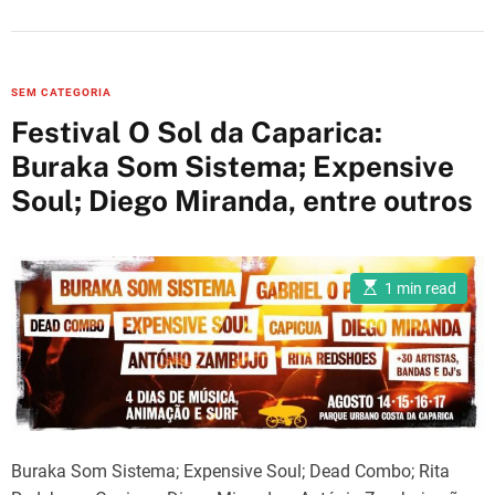
d
r
e
a
d
t
C
SEM CATEGORIA
i
m
a
Festival O Sol da Caparica:
e
t
Buraka Som Sistema; Expensive
e
Soul; Diego Miranda, entre outros
g
o
r
i
E
1 min read
s
e
t
i
s
m
a
t
e
d
r
e
a
Buraka Som Sistema; Expensive Soul; Dead Combo; Rita
d
t