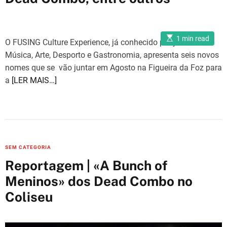
o
r
i
E
1 min read
O FUSING Culture Experience, já conhecido por juntar
s
e
t
Música, Arte, Desporto e Gastronomia, apresenta seis novos
i
s
m
nomes que se vão juntar em Agosto na Figueira da Foz para
a
a
[LER MAIS…]
t
e
d
r
e
a
d
t
i
m
C
SEM CATEGORIA
e
a
Reportagem | «A Bunch of
t
Meninos» dos Dead Combo no
e
Coliseu
g
o
r