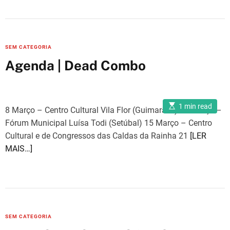
C
SEM CATEGORIA
a
Agenda | Dead Combo
t
e
g
E
1 min read
o
8 Março – Centro Cultural Vila Flor (Guimarães) 14 Março –
s
t
r
Fórum Municipal Luísa Todi (Setúbal) 15 Março – Centro
i
m
i
Cultural e de Congressos das Caldas da Rainha 21
[LER
a
e
MAIS…]
t
e
s
d
r
e
a
d
t
i
m
C
SEM CATEGORIA
e
a