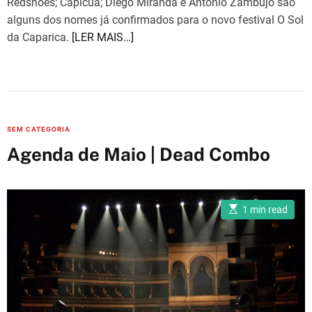
Redshoes; Capicua; Diego Miranda e António Zambujo são
i
m
alguns dos nomes já confirmados para o novo festival O Sol
e
da Caparica.
[LER MAIS…]
C
SEM CATEGORIA
a
Agenda de Maio | Dead Combo
t
e
g
E
1 min read
o
s
t
r
i
m
i
a
e
t
e
s
d
r
e