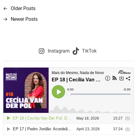
←
Older Posts
N
→
Newer Posts
a
v
e
Instagram
TikTok
g
a
ç
ã
o
d
e