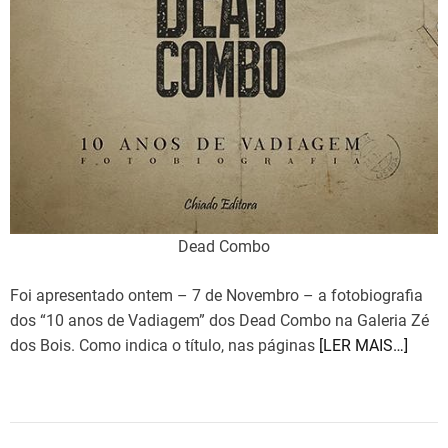
t
i
m
e
Dead Combo
Foi apresentado ontem – 7 de Novembro – a fotobiografia
dos “10 anos de Vadiagem” dos Dead Combo na Galeria Zé
dos Bois. Como indica o título, nas páginas
[LER MAIS…]