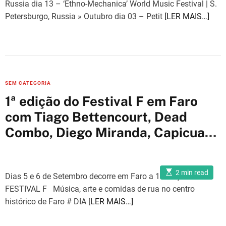
Russia dia 13 – ‘Ethno-Mechanica’ World Music Festival | S.
Petersburgo, Russia » Outubro dia 03 – Petit
[LER MAIS…]
C
SEM CATEGORIA
a
1ª edição do Festival F em Faro
t
com Tiago Bettencourt, Dead
e
Combo, Diego Miranda, Capicua
g
o
entre outros
r
i
E
2 min read
Dias 5 e 6 de Setembro decorre em Faro a 1ª edição do
s
e
t
FESTIVAL F Música, arte e comidas de rua no centro
i
s
m
histórico de Faro # DIA
[LER MAIS…]
a
t
e