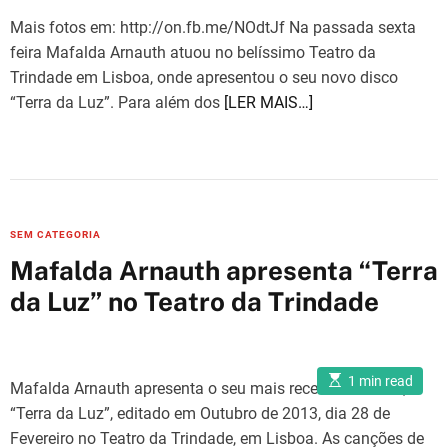
Mais fotos em: http://on.fb.me/NOdtJf Na passada sexta
feira Mafalda Arnauth atuou no belíssimo Teatro da
Trindade em Lisboa, onde apresentou o seu novo disco
“Terra da Luz”. Para além dos
[LER MAIS…]
C
SEM CATEGORIA
a
Mafalda Arnauth apresenta “Terra
t
da Luz” no Teatro da Trindade
e
g
o
E
r
1 min read
Mafalda Arnauth apresenta o seu mais recente trabalho,
s
i
t
“Terra da Luz”, editado em Outubro de 2013, dia 28 de
i
e
m
Fevereiro no Teatro da Trindade, em Lisboa. As canções de
a