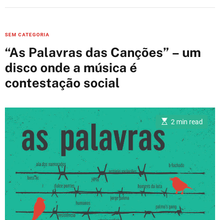
C
SEM CATEGORIA
a
“As Palavras das Canções” – um
t
disco onde a música é
e
contestação social
g
o
r
i
E
2 min read
s
e
t
i
s
m
a
t
e
d
r
e
a
d
t
i