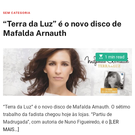
C
SEM CATEGORIA
a
“Terra da Luz” é o novo disco de
t
Mafalda Arnauth
e
g
o
E
r
1 min read
s
i
t
i
e
m
a
s
t
e
d
r
e
a
“Terra da Luz” é o novo disco de Mafalda Arnauth. O sétimo
d
t
trabalho da fadista chegou hoje às lojas. “Partiu de
i
m
Madrugada”, com autoria de Nuno Figueiredo, é o
[LER
e
MAIS…]