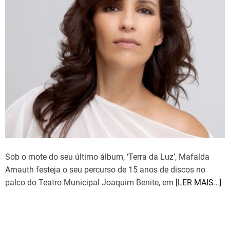
e
m
a
s
t
e
d
r
e
a
d
t
i
m
e
Sob o mote do seu último álbum, ‘Terra da Luz’, Mafalda
Arnauth festeja o seu percurso de 15 anos de discos no
palco do Teatro Municipal Joaquim Benite, em
[LER MAIS…]