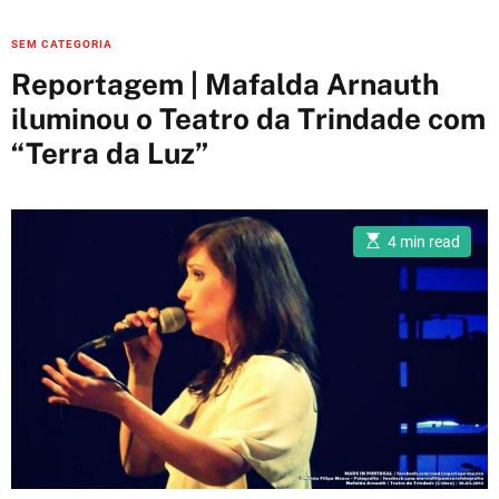
C
SEM CATEGORIA
a
Reportagem | Mafalda Arnauth
t
iluminou o Teatro da Trindade com
e
“Terra da Luz”
g
o
r
i
E
4 min read
s
e
t
i
s
m
a
t
e
d
r
e
a
d
t
i
m
e