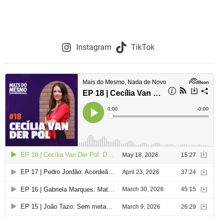
a
v
Instagram
TikTok
e
g
a
ç
ã
o
d
e
a