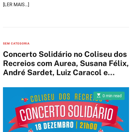
s
[LER MAIS…]
t
e
d
r
e
a
d
t
i
m
C
SEM CATEGORIA
e
a
Concerto Solidário no Coliseu dos
t
Recreios com Aurea, Susana Félix,
e
André Sardet, Luiz Caracol e
g
o
muitos mais
r
i
E
0 min read
s
e
t
i
s
m
a
t
e
d
r