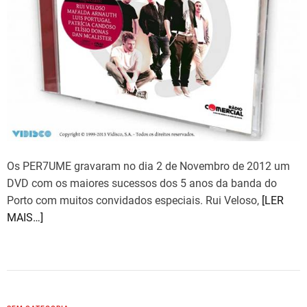
d
t
i
m
e
Os PER7UME gravaram no dia 2 de Novembro de 2012 um
DVD com os maiores sucessos dos 5 anos da banda do
Porto com muitos convidados especiais. Rui Veloso,
[LER
MAIS…]
C