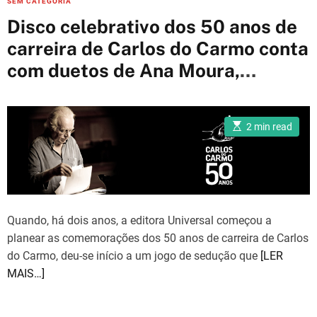
SEM CATEGORIA
a
Disco celebrativo dos 50 anos de
t
carreira de Carlos do Carmo conta
e
com duetos de Ana Moura,
g
o
Camané, Carminho, Mariza, Marco
r
Rodrigues entre tantos outros
i
E
2 min read
s
e
t
i
s
m
a
t
e
d
r
Quando, há dois anos, a editora Universal começou a
e
a
planear as comemorações dos 50 anos de carreira de Carlos
d
t
do Carmo, deu-se início a um jogo de sedução que
[LER
i
MAIS…]
m
e