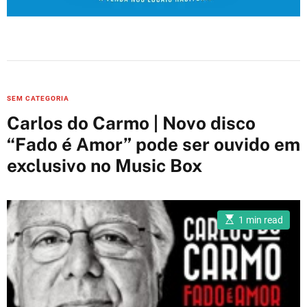
C
SEM CATEGORIA
a
Carlos do Carmo | Novo disco
t
“Fado é Amor” pode ser ouvido em
e
exclusivo no Music Box
g
o
r
i
E
1 min read
s
e
t
i
s
m
a
t
e
d
r