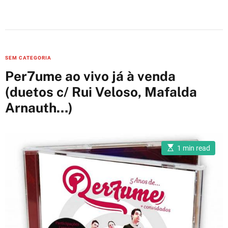
C
SEM CATEGORIA
a
Per7ume ao vivo já à venda
t
(duetos c/ Rui Veloso, Mafalda
e
Arnauth…)
g
o
r
i
E
1 min read
s
e
t
i
s
m
a
t
e
d
r
e
a