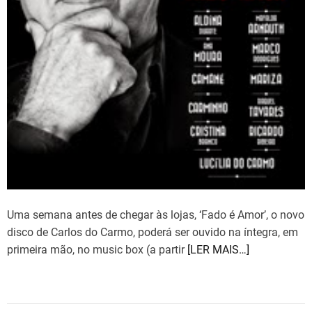
e
a
d
t
i
m
e
Uma semana antes de chegar às lojas, ‘Fado é Amor’, o novo
disco de Carlos do Carmo, poderá ser ouvido na íntegra, em
primeira mão, no music box (a partir
[LER MAIS…]