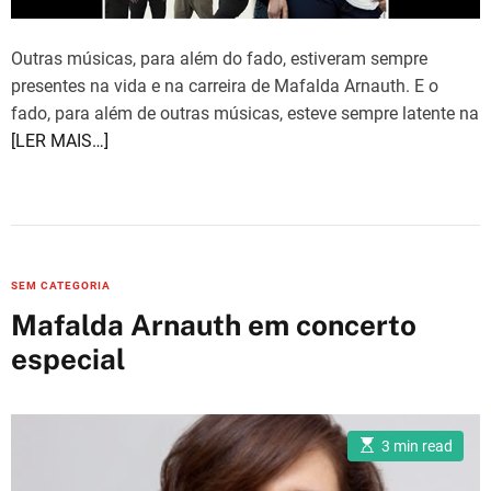
e
Outras músicas, para além do fado, estiveram sempre
presentes na vida e na carreira de Mafalda Arnauth. E o
fado, para além de outras músicas, esteve sempre latente na
[LER MAIS…]
C
SEM CATEGORIA
a
Mafalda Arnauth em concerto
t
especial
e
g
o
E
r
3 min read
s
i
t
i