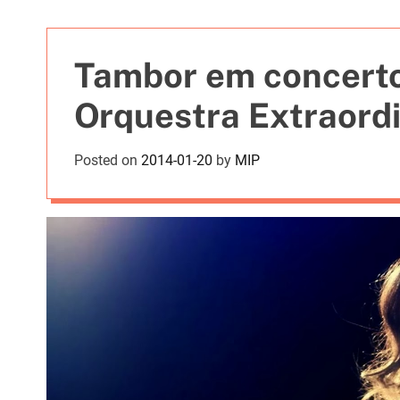
t
i
e
Tambor em concerto
s
Orquestra Extraordi
Posted on
2014-01-20
by
MIP