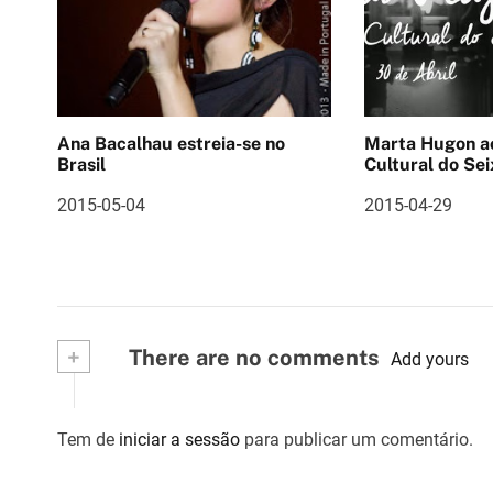
a
ç
ã
Ana Bacalhau estreia-se no
Marta Hugon ao vivo 
o
Brasil
Cultural do Sei
d
2015-05-04
2015-04-29
e
a
r
+
There are no comments
Add yours
t
i
Tem de
iniciar a sessão
para publicar um comentário.
g