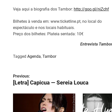
Veja aqui a biografia dos Tambor:
http://goo.gl/njZchf
Bilhetes à venda em: www.ticketline.pt, no local do
espectáculo e nos locais habituais.
Preço dos bilhetes: Plateia sentada: 10€
Entrevista Tambo
Tagged
Agenda
,
Tambor
N
Previous:
[Letra] Capicua — Sereia Louca
a
v
e
g