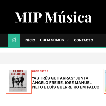
MIP Música
QUEM SOMOS
INÍCIO
CONTACTO
C
CONCERTOS
a
“AS TRÊS GUITARRAS” JUNTA
t
ÂNGELO FREIRE, JOSÉ MANUEL
NETO E LUÍS GUERREIRO EM PALCO
e
g
o
r