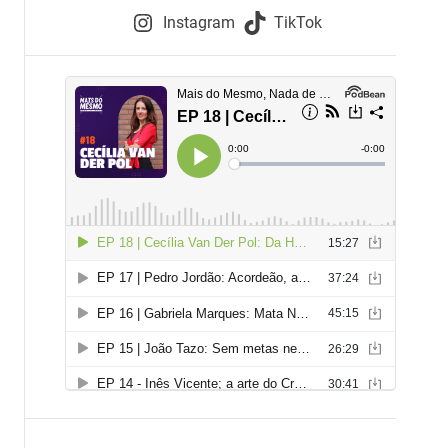
e
Instagram
TikTok
i
e
s