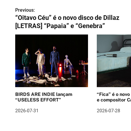
Previous:
N
“Oitavo Céu” é o novo disco de Dillaz
a
[LETRAS] “Papaia” e “Genebra”
v
e
g
a
ç
ã
BIRDS ARE INDIE lançam
“Fica” é o novo
o
“USELESS EFFORT”
e compositor Ca
d
2026-07-31
2026-07-28
e