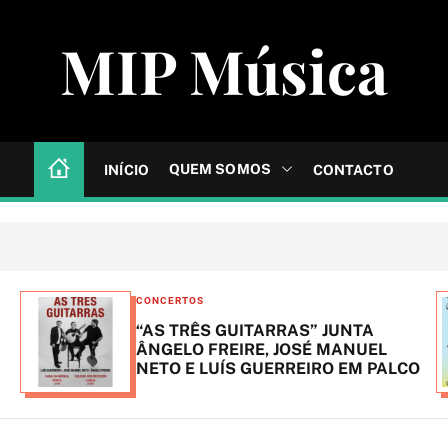
MIP Música
QUEM SOMOS
INÍCIO
CONTACTO
C
CONCERTOS
a
“AS TRÊS GUITARRAS” JUNTA
t
ÂNGELO FREIRE, JOSÉ MANUEL
NETO E LUÍS GUERREIRO EM PALCO
e
g
o
r