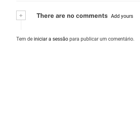
a
r
+
There are no comments
Add yours
t
i
Tem de
iniciar a sessão
para publicar um comentário.
g
o
s