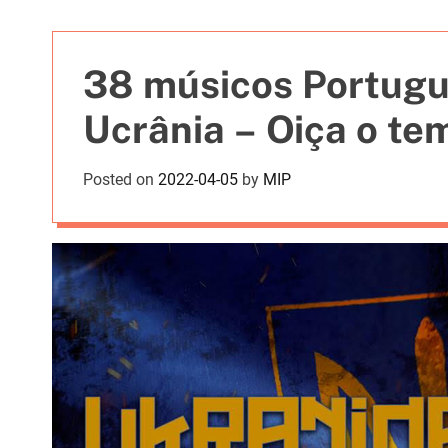
t
i
e
38 músicos Portugu
s
Ucrânia – Oiça o te
Posted on
2022-04-05
by
MIP