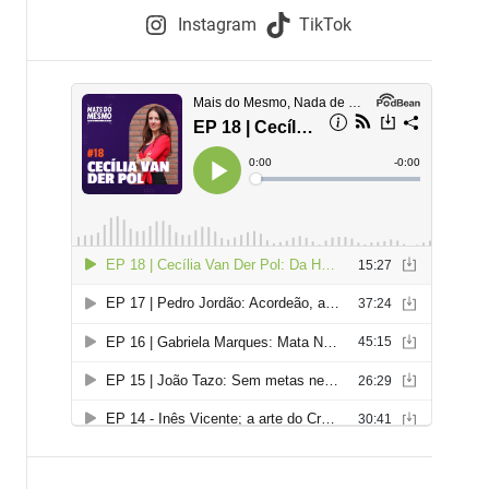
e
Instagram
TikTok
i
e
s