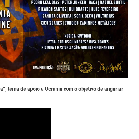
t
i
m
e
na”, tema de apoio à Ucrânia com o objetivo de angariar