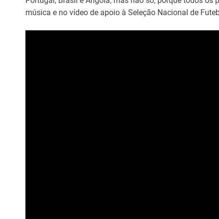
Portugal, Brasil e Angola, mas não só, porque todos os 
música e no vídeo de apoio à Seleção Nacional de Fute