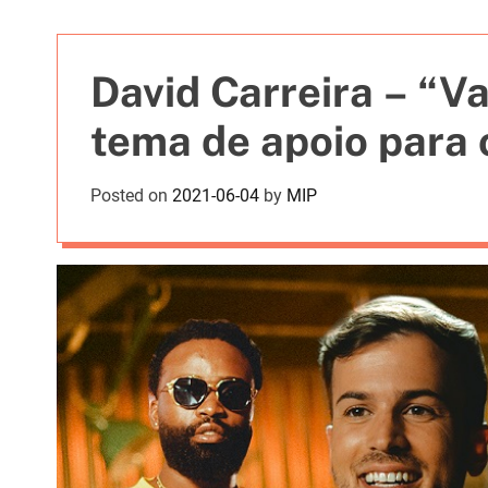
t
i
e
David Carreira – “V
s
tema de apoio para
Posted on
2021-06-04
by
MIP