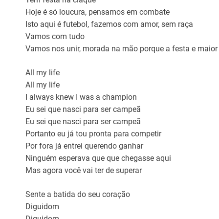
Hoje é só loucura, pensamos em combate
Isto aqui é futebol, fazemos com amor, sem raça
Vamos com tudo
Vamos nos unir, morada na mão porque a festa e maior
All my life
All my life
I always knew I was a champion
Eu sei que nasci para ser campeã
Eu sei que nasci para ser campeã
Portanto eu já tou pronta para competir
Por fora já entrei querendo ganhar
Ninguém esperava que que chegasse aqui
Mas agora você vai ter de superar
Sente a batida do seu coração
Diguidom
Diguidom