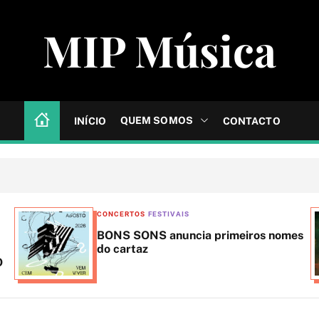
MIP Música
QUEM SOMOS
INÍCIO
CONTACTO
C
CONCERTOS
FESTIVAIS
a
BONS SONS anuncia primeiros nomes
t
do cartaz
O
e
g
o
r