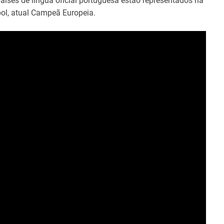
países de língua oficial portuguesa estão representados na
bol, atual Campeã Europeia.