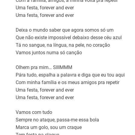
Com a família, amigos, à minha volta pra repetir
Uma festa, forever and ever
Uma festa, forever and ever
Deixa o mundo saber que agora somos só um
Que não existe impossível debaixo desse céu azul
Tá no sangue, na língua, na pele, no coração
Vamos juntos numa só canção
Olhem pra mim… SIIIMMM
Pára tudo, espalha a palavra e diga que eu tou aqui
Com minha família e os meus amigos pra repetir
Uma festa, forever and ever
Uma festa, forever and ever
Vamos com tudo
Sempre no ataque, passa-me essa bola
Marca um golo, sou um craque
Tem festa na claque