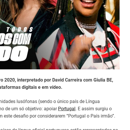
t
i
m
e
o 2020, interpretado por David Carreira com Giulia BE,
ataformas digitais e em vídeo.
dades lusófonas (sendo o único país de Língua
o de um só objetivo: apoiar
Portugal
. E assim surgiu o
 este desafio por considerarem “Portugal o País irmão”.