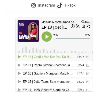
e
Instagram
TikTok
i
e
s