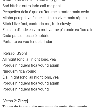
Bad bitch d’outro lado call me papi
Perspetiva dela é que eu ’tou-me a matar mais cedo
Minha perspetiva é que eu ’tou a viver mais rápido
Bitch I live fast, contraria-me, fuck slowly
E o sítio d’onde eu vim motiva-me p’a onde eu ’tou a ir
Cada passo nosso é notório
Portanto eu vou ter de brindar
[Refrão: GSon]
All night long, all night long, yea
Porque ninguém fica young again
Ninguém fica young
É all night long, all night long, yea
Porque ninguém fica young again
Porque ninguém fica young
[Verso 2: Zizzy]
Tenho de fazer guita aparecer do nada, tipo magic