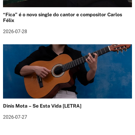
o
s
“Fica” é o novo single do cantor e compositor Carlos
Félix
2026-07-28
Dinis Mota – Se Esta Vida [LETRA]
2026-07-27