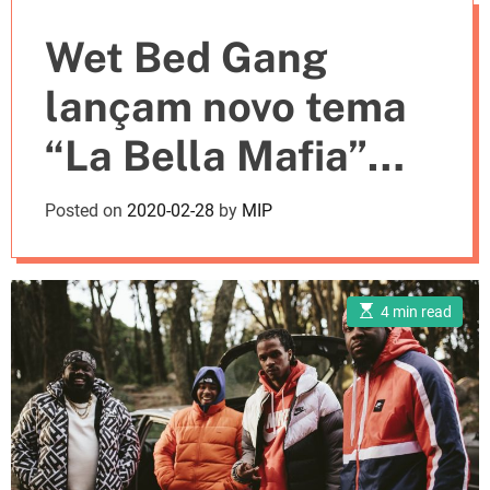
e
Wet Bed Gang
s
lançam novo tema
“La Bella Mafia”
[LETRA]
Posted on
2020-02-28
by
MIP
E
4 min read
s
t
i
m
a
t
e
d
r
e
a