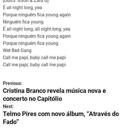
[Outro: GSon & Zara G]
É all night long, yea
Porque ninguém fica young again
Ninguém fica young
É all night long, all night long, yea
Porque ninguém fica young again
Porque ninguém fica young
Wet Bed Gang
Call me papi, baby call me papi
Call me papi, baby call me papi
Previous:
N
Cristina Branco revela música nova e
a
concerto no Capitólio
v
Next:
Telmo Pires com novo álbum, “Através do
e
Fado”