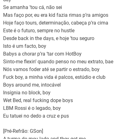
Se amanha ’tou cá, não sei
Mas faço por, eu era kid fazia rimas p’ra amigos
Hoje faço tours, determinação, cabeça p’ra cima
Este é o futuro, sempre no hustle
Desde back in the days, e hoje ’tou seguro
Isto é um facto, boy
Babys a chorar p’ra ‘tar com HotBoy
Sinto-me flexin’ quando penso no meu extrato, bae
Nós vamos foder até se partir o estrado, boy
Fuck boy, a minha vida é palcos, estúdio e club
Boys around me, intocável
Insígnia no block, boy
Wet Bed, real fucking dope boys
LBM Rossi é o legado, boy
Eu tatuei no dedo a cruz e pus
[Pré-Refrão: GSon]
A turma do meu lado and they got me