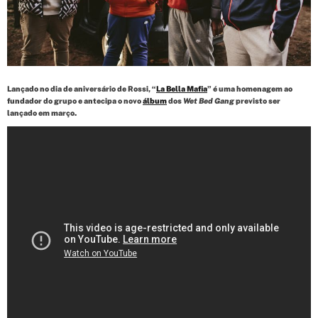
d
t
i
m
e
Lançado no dia de aniversário de Rossi, “
La Bella Mafia
” é uma homenagem ao
fundador do grupo e antecipa o novo
álbum
dos
Wet Bed Gang
previsto ser
lançado em março.