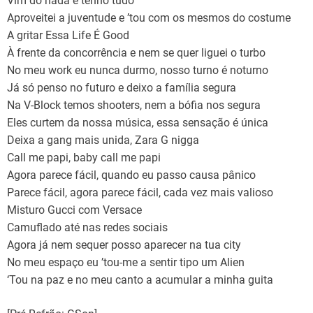
Vim do nada e tenho tudo
Aproveitei a juventude e ’tou com os mesmos do costume
A gritar Essa Life É Good
À frente da concorrência e nem se quer liguei o turbo
No meu work eu nunca durmo, nosso turno é noturno
Já só penso no futuro e deixo a família segura
Na V-Block temos shooters, nem a bófia nos segura
Eles curtem da nossa música, essa sensação é única
Deixa a gang mais unida, Zara G nigga
Call me papi, baby call me papi
Agora parece fácil, quando eu passo causa pânico
Parece fácil, agora parece fácil, cada vez mais valioso
Misturo Gucci com Versace
Camuflado até nas redes sociais
Agora já nem sequer posso aparecer na tua city
No meu espaço eu ’tou-me a sentir tipo um Alien
‘Tou na paz e no meu canto a acumular a minha guita