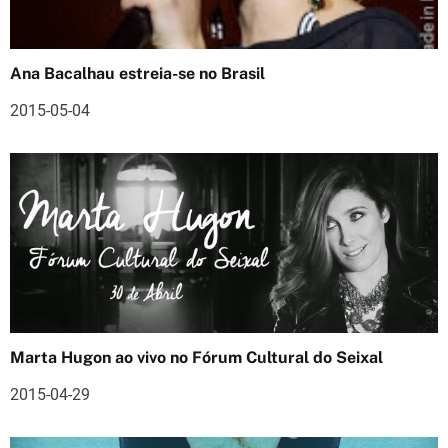
ã
o
Ana Bacalhau estreia-se no Brasil
d
2015-05-04
e
a
r
t
i
g
o
Marta Hugon ao vivo no Fórum Cultural do Seixal
s
2015-04-29