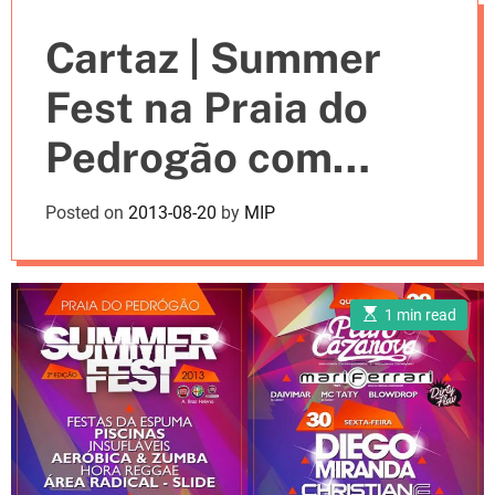
e
Cartaz | Summer
s
Fest na Praia do
Pedrogão com
Pedro Cazanova,
Posted on
2013-08-20
by
MIP
Diego Miranda e
muitos mais
E
1 min read
s
t
i
m
a
t
e
d
r
e
a