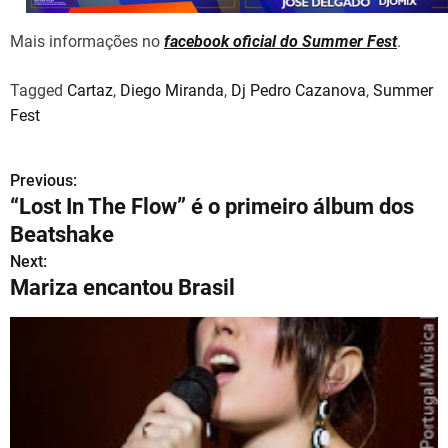
Mais informações no
facebook oficial do Summer Fest
.
Tagged
Cartaz
,
Diego Miranda
,
Dj Pedro Cazanova
,
Summer
Fest
Previous:
N
“Lost In The Flow” é o primeiro álbum dos
a
Beatshake
v
Next:
Mariza encantou Brasil
e
g
a
ç