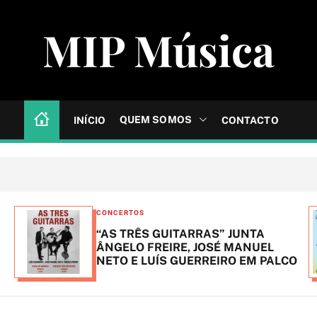
MIP Música
QUEM SOMOS
INÍCIO
CONTACTO
C
CONCERTOS
a
“AS TRÊS GUITARRAS” JUNTA
t
ÂNGELO FREIRE, JOSÉ MANUEL
NETO E LUÍS GUERREIRO EM PALCO
e
g
o
r