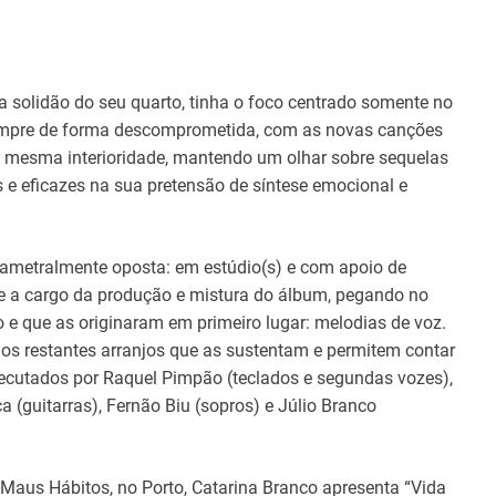
a solidão do seu quarto, tinha o foco centrado somente no
 sempre de forma descomprometida, com as novas canções
sa mesma interioridade, mantendo um olhar sobre sequelas
 e eficazes na sua pretensão de síntese emocional e
diametralmente oposta: em estúdio(s) e com apoio de
ve a cargo da produção e mistura do álbum, pegando no
e que as originaram em primeiro lugar: melodias de voz.
os restantes arranjos que as sustentam e permitem contar
executados por Raquel Pimpão (teclados e segundas vozes),
a (guitarras), Fernão Biu (sopros) e Júlio Branco
Maus Hábitos, no Porto, Catarina Branco apresenta “Vida