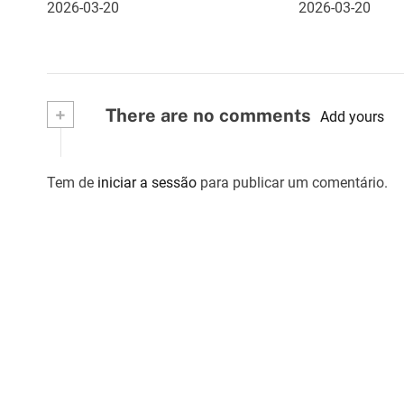
d
2026-03-20
2026-03-20
e
a
r
+
There are no comments
Add yours
t
i
Tem de
iniciar a sessão
para publicar um comentário.
g
o
s