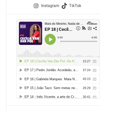
e
Instagram
TikTok
i
e
s