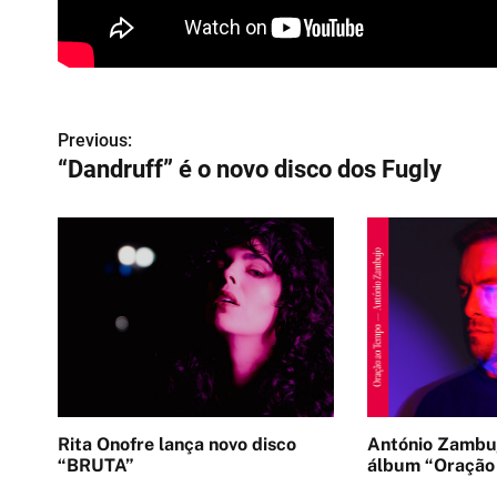
N
Previous:
“Dandruff” é o novo disco dos Fugly
a
v
e
g
a
ç
ã
Rita Onofre lança novo disco
António Zambuj
o
“BRUTA”
álbum “Oração