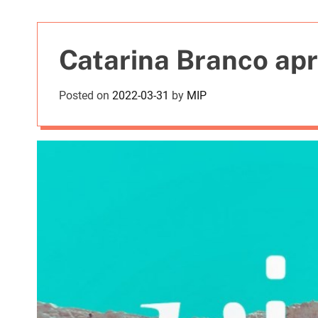
t
i
e
Catarina Branco apr
s
Posted on
2022-03-31
by
MIP